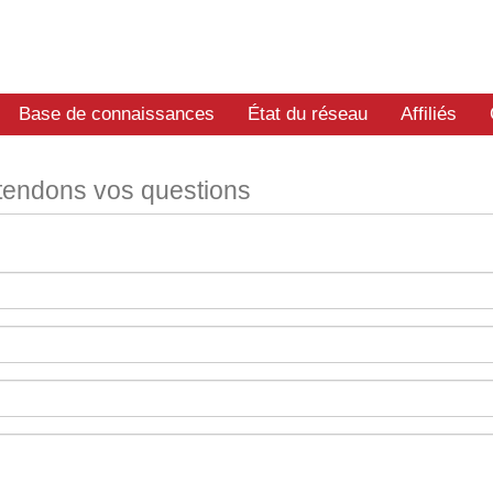
Base de connaissances
État du réseau
Affiliés
tendons vos questions