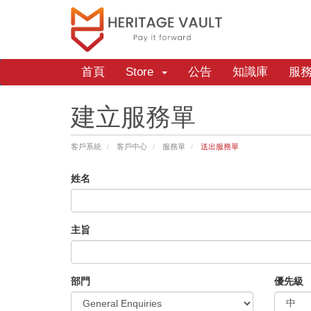
首頁
Store
公告
知識庫
服
建立服務單
客戶系統
客戶中心
服務單
送出服務單
姓名
主旨
部門
優先級