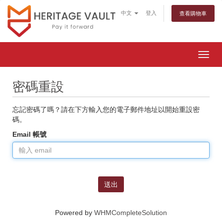
中文
登入
查看購物車
Togg
navig
密碼重設
忘記密碼了嗎？請在下方輸入您的電子郵件地址以開始重設密
碼。
Email 帳號
送出
Powered by
WHMCompleteSolution