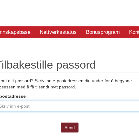
nnskapsbase
Nettverksstatus
Bonusprogram
Kon
ilbakestille passord
emt ditt passord? Skriv inn e-postadressen din under for å begynne
osessen med å få tilsendt nytt passord.
postadresse
Send