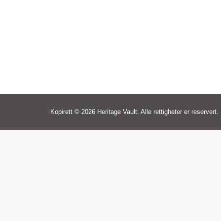
Kopirett © 2026 Heritage Vault. Alle rettigheter er reservert.