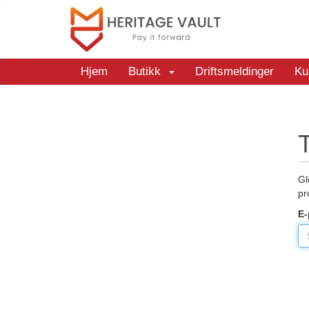
Hjem
Butikk
Driftsmeldinger
Ku
T
Gl
pr
E-