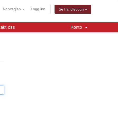
Norwegian
Logg inn
Se handlevogn »
takt oss
Konto